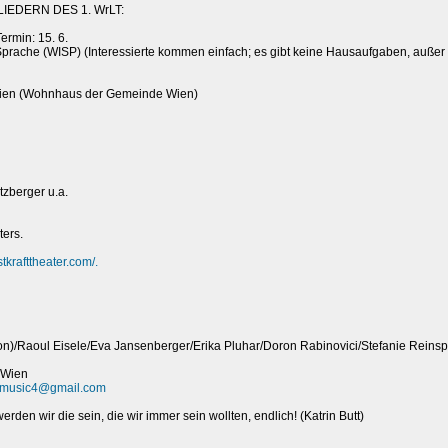
EDERN DES 1. WrLT:
ermin: 15. 6.
 Sprache (WISP) (Interessierte kommen einfach; es gibt keine Hausaufgaben, außer
Wien (Wohnhaus der Gemeinde Wien)
zberger u.a.
ters.
stkrafttheater.com/.
on)/Raoul Eisele/Eva Jansenberger/Erika Pluhar/Doron Rabinovici/Stefanie Reins
 Wien
dmusic4@gmail.com
en wir die sein, die wir immer sein wollten, endlich! (Katrin Butt)