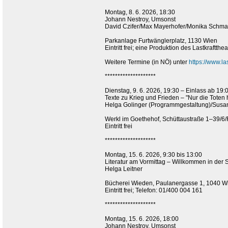
Montag, 8. 6. 2026, 18:30
Johann Nestroy, Umsonst
David Czifer/Max Mayerhofer/Monika Schmat
Parkanlage Furtwänglerplatz, 1130 Wien
Eintritt frei; eine Produktion des Lastkraftthea
Weitere Termine (in NÖ) unter
https://www.la
********************
Dienstag, 9. 6. 2026, 19:30 – Einlass ab 19:
Texte zu Krieg und Frieden – "Nur die Toten 
Helga Golinger (Programmgestaltung)/Susa
Werkl im Goethehof, Schüttaustraße 1–39/6
Eintritt frei
********************
Montag, 15. 6. 2026, 9:30 bis 13:00
Literatur am Vormittag – Willkommen in der
Helga Leitner
Bücherei Wieden, Paulanergasse 1, 1040 
Eintritt frei; Telefon: 01/400 004 161
********************
Montag, 15. 6. 2026, 18:00
Johann Nestroy, Umsonst