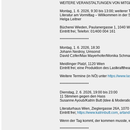
WEITERE VERANSTALTUNGEN VON MITGLI
Montag, 1. 6. 2026, 9:30 bis 13:00; weiterer T
Literatur am Vormittag – Willkommen in der
Helga Leitner
Bücherei Wieden, Paulanergasse 1, 1040 
Eintritt frei; Telefon: 01/400 004 161
********************
Montag, 1. 6. 2026, 18:30
Johann Nestroy, Umsonst
David Czifer/Max Mayerhofer/Monika Schmat
Meidlinger Platzl, 1120 Wien
Eintritt frei; eine Produktion des Lastkraftthea
Weitere Termine (in NÖ) unter
https://www.la
********************
Dienstag, 2. 6. 2026, 19:00 bis 23:00
11 Stimmen gegen den Hass
Susanne Ayoub/Katrin Butt (Idee & Moderati
Literaturhaus Wien, Zieglergasse 26A, 1070
Eintritt frei;
https://www.katrinbutt.com
,
artan
Wenn der Tag kommt, der kommen musste, werd
********************