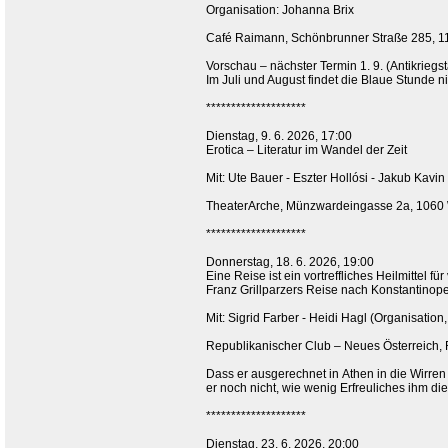
Organisation: Johanna Brix
Café Raimann, Schönbrunner Straße 285, 11
Vorschau – nächster Termin 1. 9. (Antikrieg
Im Juli und August findet die Blaue Stunde nic
********************
Dienstag, 9. 6. 2026, 17:00
Erotica – Literatur im Wandel der Zeit
Mit: Ute Bauer - Eszter Hollósi - Jakub Kavin
TheaterArche, Münzwardeingasse 2a, 1060
********************
Donnerstag, 18. 6. 2026, 19:00
Eine Reise ist ein vortreffliches Heilmittel f
Franz Grillparzers Reise nach Konstantinop
Mit: Sigrid Farber - Heidi Hagl (Organisati
Republikanischer Club – Neues Österreich, 
Dass er ausgerechnet in Athen in die Wirren
er noch nicht, wie wenig Erfreuliches ihm d
********************
Dienstag, 23. 6. 2026, 20:00