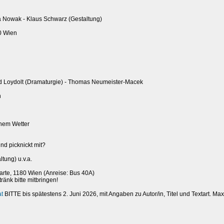
na Nowak - Klaus Schwarz (Gestaltung)
80 Wien
red Loydolt (Dramaturgie) - Thomas Neumeister-Macek
n
enem Wetter
nd picknickt mit?
tung) u.v.a.
rte, 1180 Wien (Anreise: Bus 40A)
ränk bitte mitbringen!
at
BITTE bis spätestens 2. Juni 2026, mit Angaben zu Autor/in, Titel und Textart. 