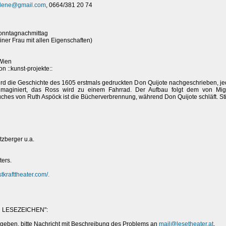
elene@gmail.com
, 0664/381 20 74
Sonntagnachmittag
einer Frau mit allen Eigenschaften)
Wien
on ::kunst-projekte::
 die Geschichte des 1605 erstmals gedruckten Don Quijote nachgeschrieben, jedoc
 imaginiert, das Ross wird zu einem Fahrrad. Der Aufbau folgt dem von Mig
 von Ruth Aspöck ist die Bücherverbrennung, während Don Quijote schläft. Stilist
zberger u.a.
ters.
stkrafttheater.com/.
LESEZEICHEN":
 geben, bitte Nachricht mit Beschreibung des Problems an
mail@lesetheater.at
.