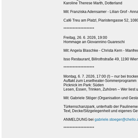
Karoline Therese Marth, Dotterland
Mit: Franziska Adensamer - Lilian Grof - An
Café Treu am Platzl, Piaristengasse 52, 10
********************
Freitag, 26. 6. 2026, 19:00
Hommage an Giovannino Guareschi
Mit: Angela Blaschke - Christa Kern - Manf
Isso Restaurant, Billrothstraße 49, 1190 Wie
********************
Montag, 6. 7. 2026, 17:00 (!) – nur bei trock
Auftakt zum Lesetheater-Sommerprogramm
Picknick im Park: Süden
Lesen, Essen, Trinken, Zuhören – Wer liest u
Mit: Gabriele Stöger (Organisation und Gestal
Türkenschanzpark, unterhalb der Paulinenwa
Text, Decke/Sitzgelegenheit und eigenes Get
ANMELDUNG bei
gabriele.stoeger@chello.
********************