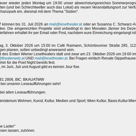
 heuer wieder jeden Montag um 19:00 unser abwechslungsreiches Sommerprogra
n (und bei Schlechtwetter auch das Lokal) als neuen Veranstaltungsort zur Verfüg
chanzpark ein, diesmal mit dem Thema "Süden".
7 können bis 31. Juli 2026 an
mail@lesetheater.at
oder an Susanna C. Schwarz-As
n. Die eingereichten Projekte sind unbedingt in den Monaten Jänner bis Dezem
fahren erhaltet ihr per Email oder Post, nachdem eure Einreichung eingelangt ist
tag, 3. Oktober 2026 um 15:00 im Café Raimann, Schönbrunner Straße 285, 112
ngen planen, sollen unbedingt anwesend sein.
des Ersten Wiener Lesetheaters statt und zwar am 23. Oktober 2026 um 19:00 im 1
@theaterweb.at
UND
mail@lesetheater.at
. Bei Fragen einfach Renate Gippelhauser
n für die Poet Night bereits fest.
 Juni, Juli und August gibt es keinen Jour fixe.
0261 2806, BIC: BKAUATWW
 bei unseren Leseaufführungen sehr!
t bei allen Leseaufführungen.
nisterium Wohnen, Kunst, Kultur, Medien und Sport; Wien Kultur; Basis.Kultur.Wie
e Laster"
lesen lassen, zuhören.