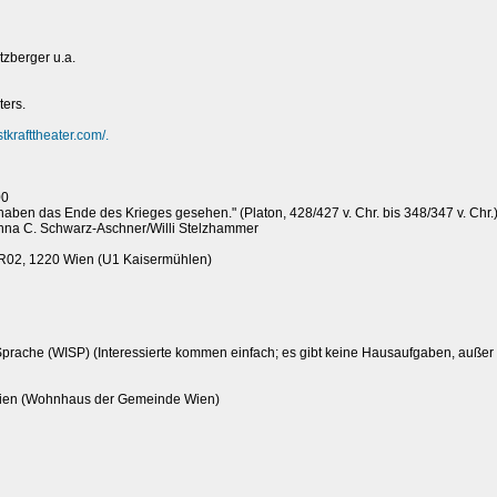
zberger u.a.
ters.
stkrafttheater.com/.
00
haben das Ende des Krieges gesehen." (Platon, 428/427 v. Chr. bis 348/347 v. Chr.
nna C. Schwarz-Aschner/Willi Stelzhammer
/R02, 1220 Wien (U1 Kaisermühlen)
 Sprache (WISP) (Interessierte kommen einfach; es gibt keine Hausaufgaben, außer
Wien (Wohnhaus der Gemeinde Wien)