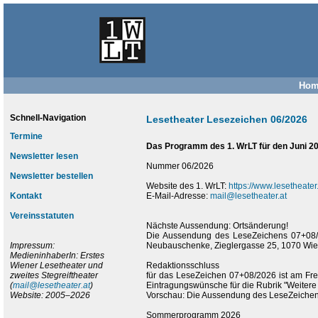
Hom
Schnell-Navigation
Lesetheater Lesezeichen 06/2026
Termine
Das Programm des 1. WrLT für den Juni 20
Newsletter lesen
Nummer 06/2026
Newsletter bestellen
Website des 1. WrLT:
https://www.lesetheater.
Kontakt
E-Mail-Adresse:
mail@lesetheater.at
Vereinsstatuten
Nächste Aussendung: Ortsänderung!
Die Aussendung des LeseZeichens 07+08/20
Impressum:
Neubauschenke, Zieglergasse 25, 1070 Wien st
MedieninhaberIn: Erstes
Wiener Lesetheater und
Redaktionsschluss
zweites Stegreiftheater
für das LeseZeichen 07+08/2026 ist am Frei
(
mail@lesetheater.at
)
Eintragungswünsche für die Rubrik "Weitere V
Website: 2005–2026
Vorschau: Die Aussendung des LeseZeichens 
Sommerprogramm 2026