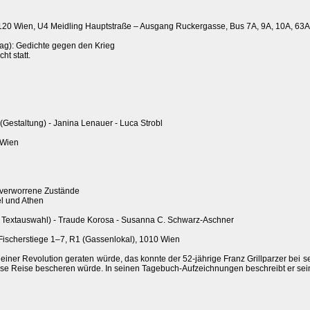
20 Wien, U4 Meidling Hauptstraße – Ausgang Ruckergasse, Bus 7A, 9A, 10A, 63A
stag): Gedichte gegen den Krieg
ht statt.
 (Gestaltung) - Janina Lenauer - Luca Strobl
 Wien
ür verworrene Zustände
el und Athen
on, Textauswahl) - Traude Korosa - Susanna C. Schwarz-Aschner
Fischerstiege 1–7, R1 (Gassenlokal), 1010 Wien
 einer Revolution geraten würde, das konnte der 52-jährige Franz Grillparzer bei
iese Reise bescheren würde. In seinen Tagebuch-Aufzeichnungen beschreibt er seine