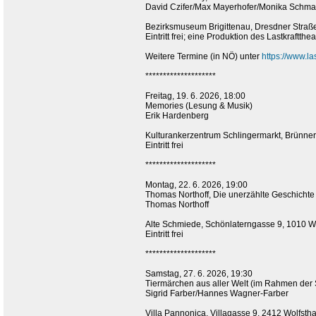
David Czifer/Max Mayerhofer/Monika Schmat
Bezirksmuseum Brigittenau, Dresdner Straß
Eintritt frei; eine Produktion des Lastkraftthea
Weitere Termine (in NÖ) unter
https://www.la
********************
Freitag, 19. 6. 2026, 18:00
Memories (Lesung & Musik)
Erik Hardenberg
Kulturankerzentrum Schlingermarkt, Brünner
Eintritt frei
********************
Montag, 22. 6. 2026, 19:00
Thomas Northoff, Die unerzählte Geschichte
Thomas Northoff
Alte Schmiede, Schönlaterngasse 9, 1010 W
Eintritt frei
********************
Samstag, 27. 6. 2026, 19:30
Tiermärchen aus aller Welt (im Rahmen der
Sigrid Farber/Hannes Wagner-Farber
Villa Pannonica, Villagasse 9, 2412 Wolfstha