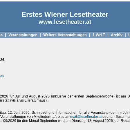
Erstes Wiener Lesetheater
www.lesetheater.at
e
|
Veranstaltungen
|
Weitere Veranstaltungen
|
1.WrLT
|
Archiv
|
26.
at/
26 für Juli und August 2026 (inklusive der ersten Septemberwoche) ist am Di
att (vis à vis Literaturhaus).
tag, 12. Juni 2026. Schnipsel und Informationen für alle Veranstaltungen im Ju
eranstaltungen von Mitgliedern ...", bitte an
mail@lesetheater.at
oder an Susanna 
09/2026 für den Monat September wird am Dienstag, 18. August 2026, der Redakt