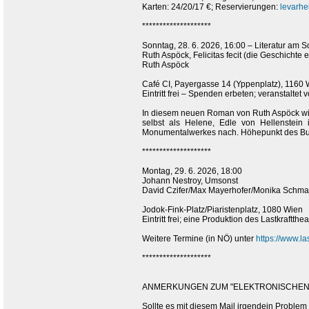
Karten: 24/20/17 €; Reservierungen:
levarh
********************
Sonntag, 28. 6. 2026, 16:00 – Literatur am 
Ruth Aspöck, Felicitas fecit (die Geschichte 
Ruth Aspöck
Café CI, Payergasse 14 (Yppenplatz), 1160 
Eintritt frei – Spenden erbeten; veranstaltet v
In diesem neuen Roman von Ruth Aspöck wird
selbst als Helene, Edle von Hellenstein
Monumentalwerkes nach. Höhepunkt des Buches
********************
Montag, 29. 6. 2026, 18:00
Johann Nestroy, Umsonst
David Czifer/Max Mayerhofer/Monika Schmat
Jodok-Fink-Platz/Piaristenplatz, 1080 Wien
Eintritt frei; eine Produktion des Lastkraftthea
Weitere Termine (in NÖ) unter
https://www.la
********************
ANMERKUNGEN ZUM "ELEKTRONISCHEN 
Sollte es mit diesem Mail irgendein Problem